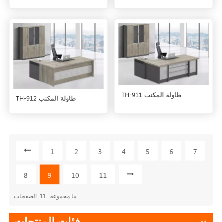
TH-911 طاولة المكتب
TH-912 طاولة المكتب
1
2
3
4
5
6
7
8
9
10
11
ما مجموعه
11
الصفحات
فئات المنتجات