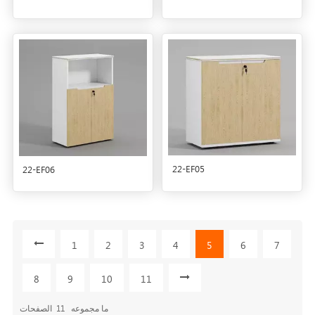
22-EF05
22-EF06
1
2
3
4
5
6
7
8
9
10
11
ما مجموعه
11
الصفحات