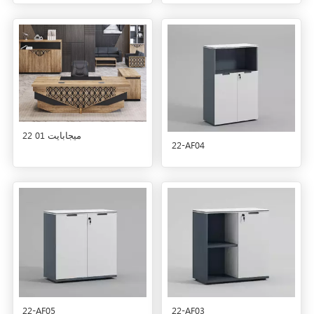
22 ميجابايت 01
22-AF04
22-AF05
22-AF03