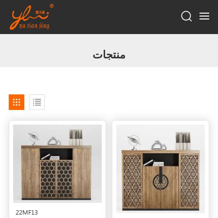
منتجات
22MF13