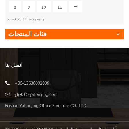
8
9
10
11
ما مجموعه
11
الصفحات
فئات المنتجات
اتصل بنا
+86-13630002009
ytj-01@yatianjing.com
Foshan Yatianjing Office Furniture CO., LTD