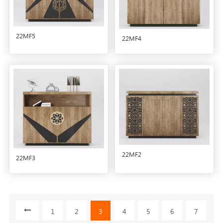
22MF5
22MF4
22MF2
22MF3
1
2
3
4
5
6
7