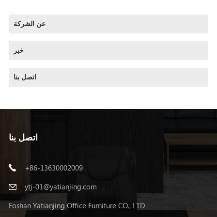
عن الشركة
خبر
اتصل بنا
اتصل بنا
+86-13630002009
ytj-01@yatianjing.com
Foshan Yatianjing Office Furniture CO., LTD