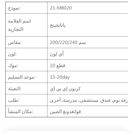
21-MB020
نموذج:
اسم العلامة
ياتانجينج
التجارية:
200/220/240 سم
مقاس:
أي لون
لون:
10 قطع
موك:
15-20day
موعد التسليم:
كرتون إي بي إي
التعبئة:
غرفة نوم، فندق. مستشفى، مدرسة، أخرى
طلب:
قوانغدونغ الصين
مكان المنشأ: