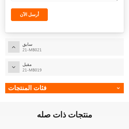
أرسل الآن
سابق
21-MB021
مقبل
21-MB019
فئات المنتجات
منتجات ذات صله